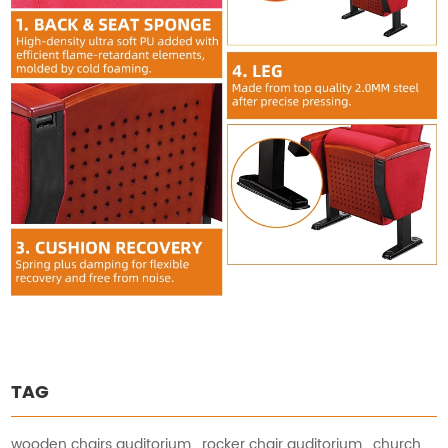
TAG
wooden chairs auditorium
,
rocker chair auditorium
,
church