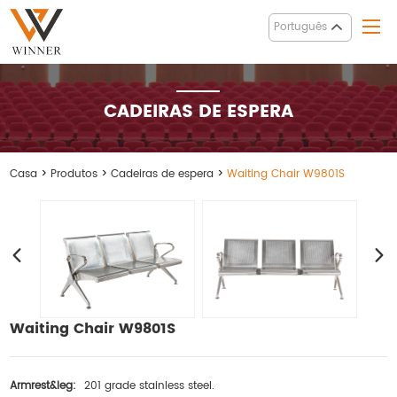
Português
CADEIRAS DE ESPERA
Casa
>
Produtos
>
Cadeiras de espera
>
Waiting Chair W9801S
Waiting Chair W9801S
Armrest&leg:
201 grade stainless steel.